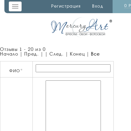
0 
Регистрация
Вход
Toggle
navigation
Отзывы 1 - 20 из 0
Начало | Пред. | | След. | Конец
|
Все
*
ФИО