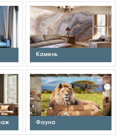
Камень
заж
Фауна