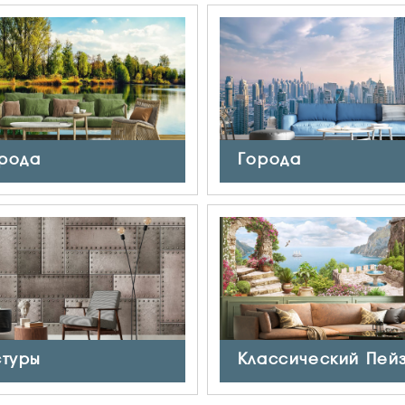
рода
Города
стуры
Классический Пей