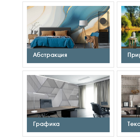
Абстракция
При
Графика
Тек