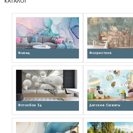
КАТАЛОГ
Флюид
Флористика
Фотообои 3д
Детские Сюжеты