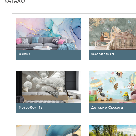
КАТАЛОГ
Флюид
Флористика
Фотообои 3д
Детские Сюжеты