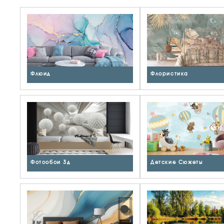
Флюид
Флористика
Фотообои 3д
Детские Сюжеты